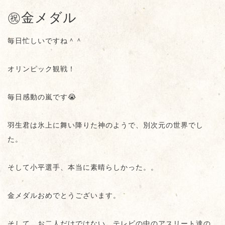
㊗️金メダル
毎日忙しいですね＾＾
オリンピック観戦！
毎日感動の嵐です😭
羽生君は氷上に舞い降りた神のようで、別次元の世界でし
た。
そして小平選手、本当に素晴らしかった。。
金メダルおめでとうございます。
そして、お二人だけではない、テレビの中のアスリート達の