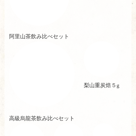
阿里山茶飲み比べセット
梨山重炭焙５g
高級烏龍茶飲み比べセット