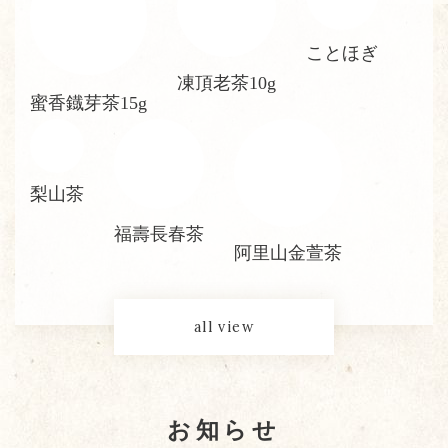
ことほぎ
凍頂老茶10g
蜜香鐡芽茶15g
梨山茶
福壽長春茶
阿里山金萱茶
all view
お知らせ