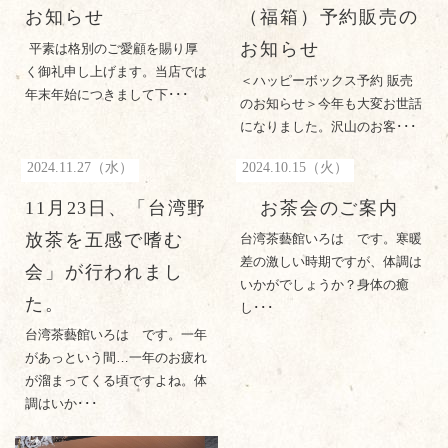
お知らせ
（福箱）予約販売の
お知らせ
平素は格別のご愛顧を賜り厚
く御礼申し上げます。当店では
＜ハッピーボックス予約 販売
年末年始につきまして下･･･
のお知らせ＞今年も大変お世話
になりました。沢山のお客･･･
2024.11.27（水）
2024.10.15（火）
11月23日、「台湾野
お茶会のご案内
放茶を五感で嗜む
台湾茶藝館いろは です。寒暖
差の激しい時期ですが、体調は
会」が行われまし
いかがでしょうか？身体の癒
た。
し･･･
台湾茶藝館いろは です。一年
があっという間…一年のお疲れ
が溜まってくる頃ですよね。体
調はいか･･･