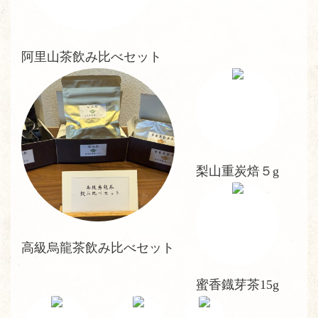
阿里山茶飲み比べセット
梨山重炭焙５g
高級烏龍茶飲み比べセット
蜜香鐡芽茶15g