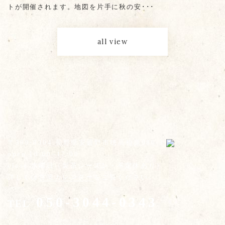
トが開催されます。地図を片手に秋の安･･･
all view
〒399-8304 長野県安曇野市穂高柏原986-3
open 10:00~17:00
close 水曜日（製茶シーズン・不定休あり）
詳しくは
営業カレンダー
をご覧ください。
050-3044-0343
TEL