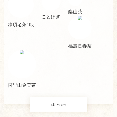
梨山茶
ことほぎ
凍頂老茶10g
福壽長春茶
阿里山金萱茶
all view