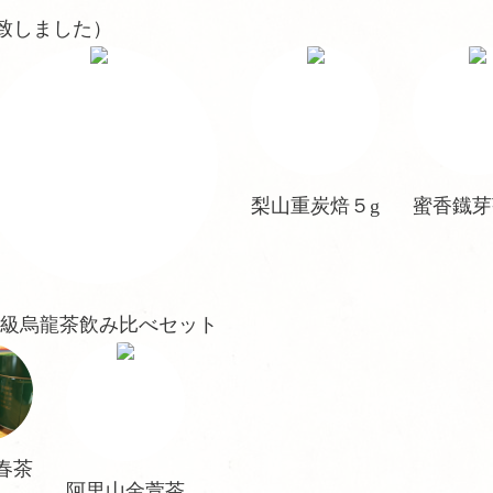
売致しました）
梨山重炭焙５g
蜜香鐡芽
級烏龍茶飲み比べセット
春茶
阿里山金萱茶