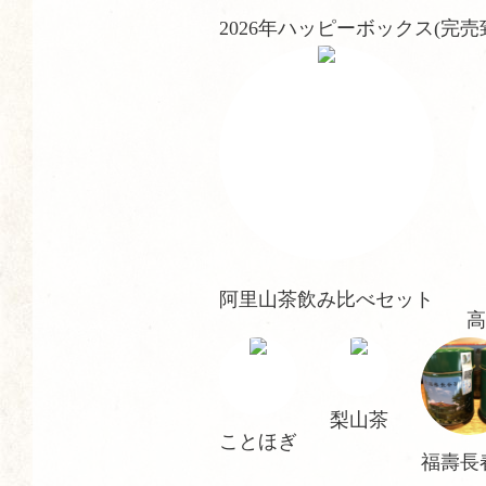
2026年ハッピーボックス(完
阿里山茶飲み比べセット
高
梨山茶
ことほぎ
福壽長