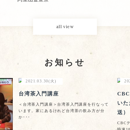
all view
お知らせ
2021.03.30(火)
20
台湾茶入門講座
CB
いた
＜台湾茶入門講座＞台湾茶入門講座を行なって
います。家にあるけれど台湾茶の飲み方が分
送）
か･･･
CBC
時速1