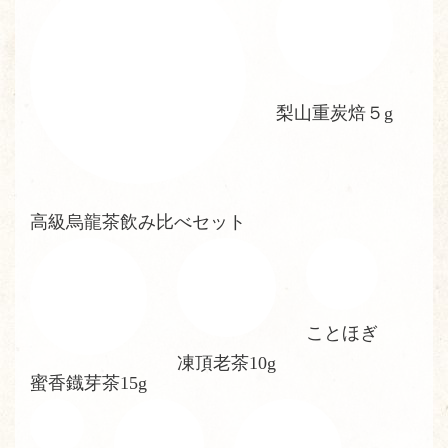
梨山重炭焙５g
高級烏龍茶飲み比べセット
ことほぎ
凍頂老茶10g
蜜香鐡芽茶15g