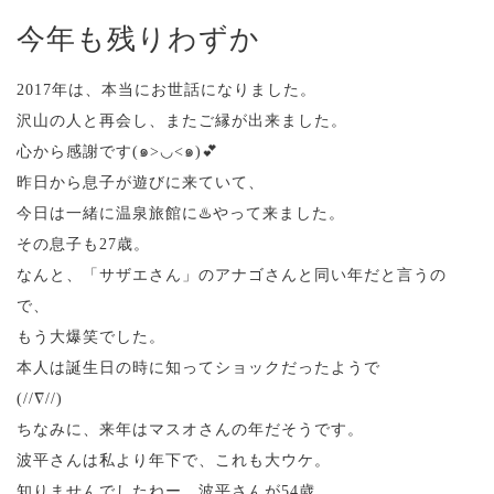
今年も残りわずか
2017年は、本当にお世話になりました。
沢山の人と再会し、またご縁が出来ました。
心から感謝です(๑>◡<๑)💕
昨日から息子が遊びに来ていて、
今日は一緒に温泉旅館に♨️やって来ました。
その息子も27歳。
なんと、「サザエさん」のアナゴさんと同い年だと言うの
で、
もう大爆笑でした。
本人は誕生日の時に知ってショックだったようで
(//∇//)
ちなみに、来年はマスオさんの年だそうです。
波平さんは私より年下で、これも大ウケ。
知りませんでしたねー、波平さんが54歳…