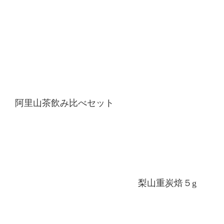
阿里山茶飲み比べセット
梨山重炭焙５g