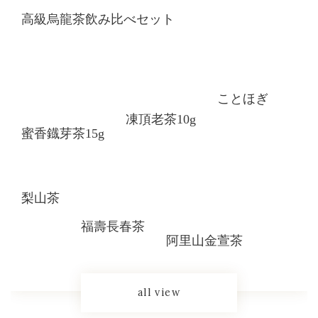
高級烏龍茶飲み比べセット
ことほぎ
凍頂老茶10g
蜜香鐡芽茶15g
梨山茶
福壽長春茶
阿里山金萱茶
all view