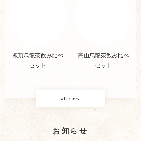
比べ
高山烏龍茶飲み比べ
阿里山茶飲み比べ
セット
ット
all view
お知らせ