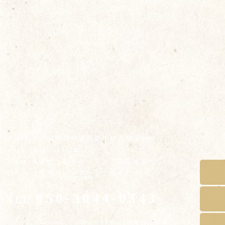
〒399-8304 長野県安曇野市穂高柏原986-3
open 10:00~17:00
close 水曜日（製茶シーズン・不定休あり）
詳しくは
営業カレンダー
をご覧ください。
050-3044-0343
TEL
Copyright © 2026 台湾茶藝館いろは All Rights Reserved