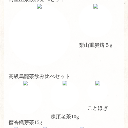
梨山重炭焙５g
高級烏龍茶飲み比べセット
ことほぎ
凍頂老茶10g
蜜香鐡芽茶15g