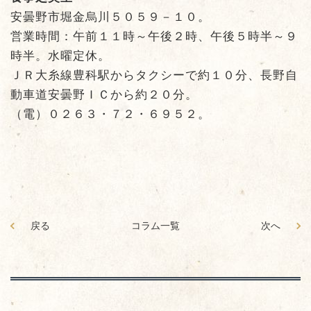
安曇野市堀金烏川５０５９－１０。
営業時間：午前１１時～午後２時、午後５時半～９
時半。水曜定休。
ＪＲ大糸線豊科駅からタクシーで約１０分、長野自
動車道安曇野ＩＣから約２０分。
（電）０２６３・７２・６９５２。
戻る
コラム一覧
次へ