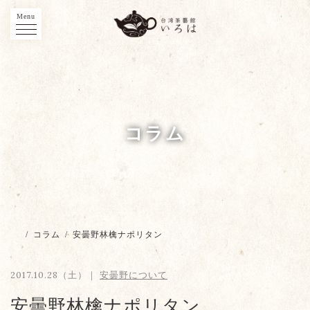
Menu
コラム
/
コラム
/
安曇野林檎ナポリタン
2017.10.28（土）｜
安曇野について
安曇野林檎ナポリタン