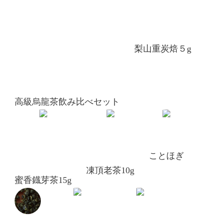
梨山重炭焙５g
高級烏龍茶飲み比べセット
ことほぎ
凍頂老茶10g
蜜香鐡芽茶15g