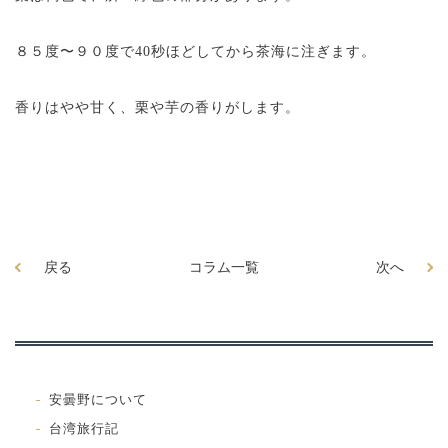
８５度〜９０度で40秒ほどしてから茶海に注ぎます。
香りはやや甘く、栗や芋の香りがします。
戻る
コラム一覧
次へ
安曇野について
台湾旅行記