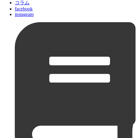
コラム
facebook
instagram