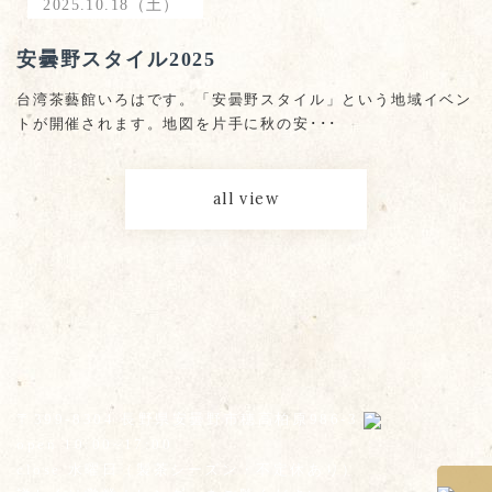
2025.10.18（土）
安曇野スタイル2025
台湾茶藝館いろはです。「安曇野スタイル」という地域イベン
トが開催されます。地図を片手に秋の安･･･
all view
〒399-8304 長野県安曇野市穂高柏原986-3
open 10:00~17:00
close 水曜日（製茶シーズン・不定休あり）