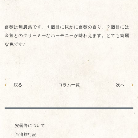
薔薇は無農薬です。１煎目に仄かに薔薇の香り。２煎目には
金萱とのクリーミーなハーモニーが味わえます。とても綺麗
な色です♪
戻る
コラム一覧
次へ
安曇野について
台湾旅行記