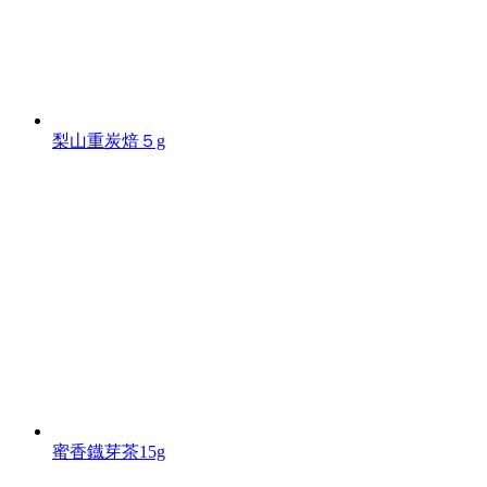
梨山重炭焙５g
蜜香鐡芽茶15g