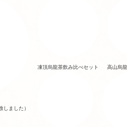
凍頂烏龍茶飲み比べセット
高山烏
売致しました）