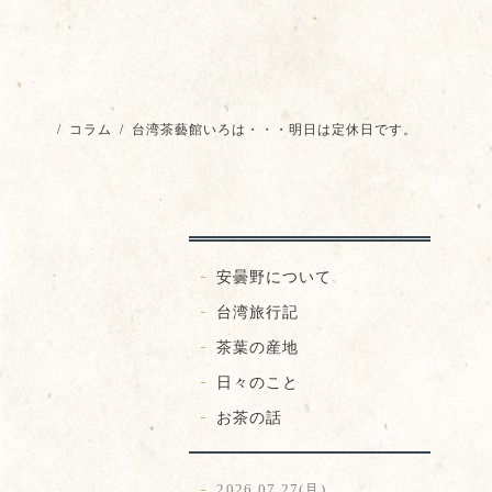
/
コラム
/
台湾茶藝館いろは・・・明日は定休日です。
安曇野について
台湾旅行記
茶葉の産地
日々のこと
お茶の話
2026.07.27(月)