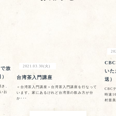
20
CB
2021.03.30(火)
」で放
いた
日）
台湾茶入門講座
送）
頂き、
＜台湾茶入門講座＞台湾茶入門講座を行なって
CBC
しいお
います。家にあるけれど台湾茶の飲み方が分
時速1
か･･･
村亜美