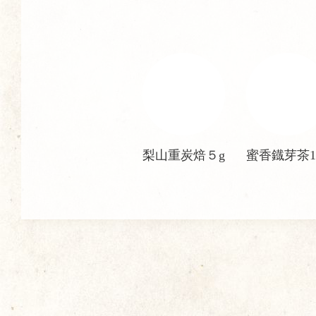
梨山重炭焙５g
蜜香鐡芽茶1