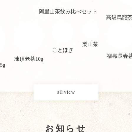
阿里山茶飲み比べセット
高級烏龍
梨山茶
ことほぎ
福壽長春
凍頂老茶10g
5g
all view
お知らせ