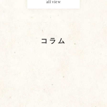
all view
コラム