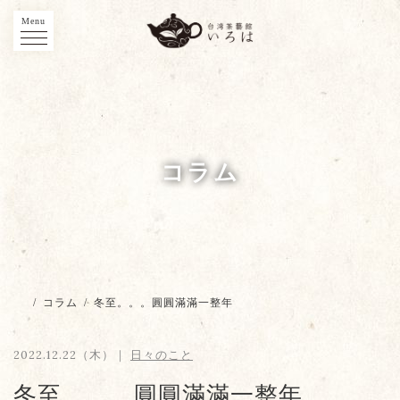
Menu
コラム
/
コラム
/
冬至。。。圓圓滿滿一整年
2022.12.22（木）｜
日々のこと
冬至。。。圓圓滿滿一整年