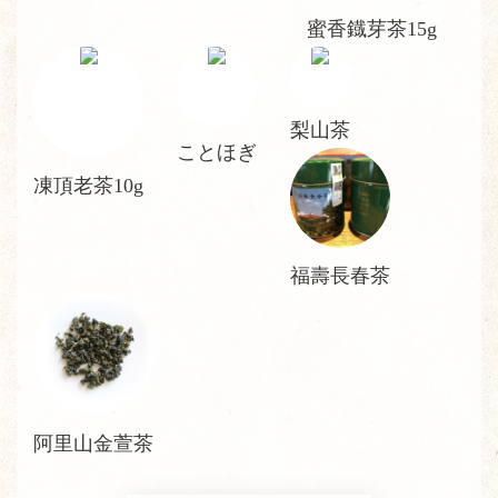
蜜香鐡芽茶15g
梨山茶
ことほぎ
凍頂老茶10g
福壽長春茶
阿里山金萱茶