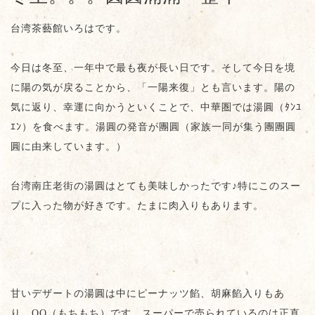
台湾茶藝館いろはです。
今日は冬至、一年中で最も夜が長い日です。そして今日を境
に陽の気が戻ることから、「一陽来復」とも言います。陽の
気に返り、幸運に向かうといくことで、中華圏では湯圓（ﾀﾝﾕ
ｴﾝ）を食べます。湯圓の発音が團圓（家族一同が集う團團圓
圓に由来しています。）
台湾南庄老街の湯圓はとても美味しかったです♪特にこのスー
プに入った物が好きです。たまに肉入りもあります。
甘いデザートの湯圓は中にピーナッツ餡、胡麻餡入りもあ
り、QQ（もちもち）です。スーパーで売られているのは正直