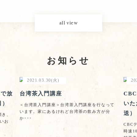
all view
お知らせ
2021.03.30(火)
20
」で放
台湾茶入門講座
CB
日）
いた
＜台湾茶入門講座＞台湾茶入門講座を行なって
います。家にあるけれど台湾茶の飲み方が分
送）
頂き、
か･･･
しいお
CBC
時速1