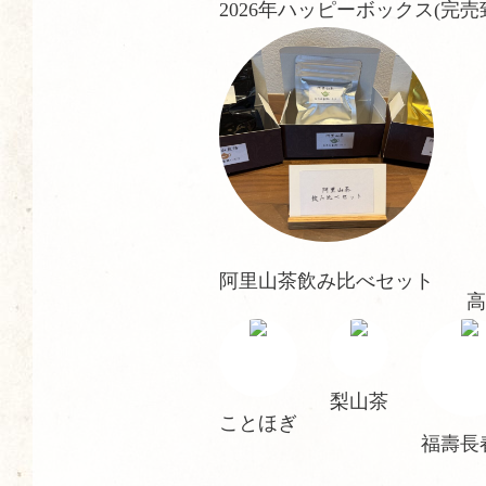
2026年ハッピーボックス(完
阿里山茶飲み比べセット
高
梨山茶
ことほぎ
福壽長