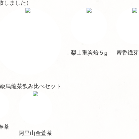
売致しました）
梨山重炭焙５g
蜜香鐡芽
級烏龍茶飲み比べセット
春茶
阿里山金萱茶