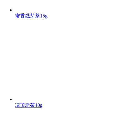
蜜香鐡芽茶15g
凍頂老茶10g