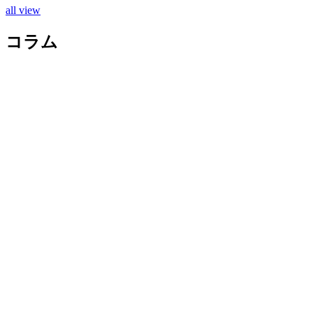
all view
コラム