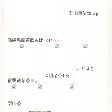
梨山重炭焙５g
高級烏龍茶飲み比べセット
ことほぎ
凍頂老茶10g
蜜香鐡芽茶15g
梨山茶