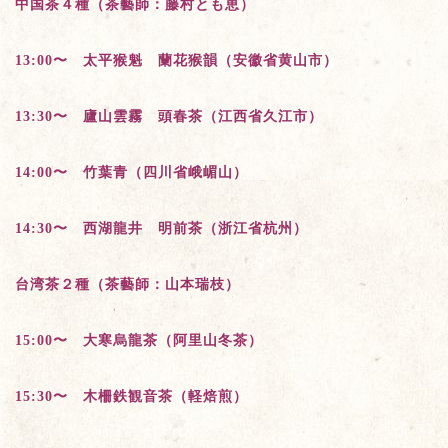
中国茶４種（茶藝師：藤村とも恵）
13:00〜 太平猴魁 蘭花猴韻（安徽省黄山市）
13:30〜 廬山雲霧 頭春茶（江西省久江市）
14:00〜 竹葉青（四川省峨嵋山）
14:30〜 西湖龍井 明前茶（浙江省杭州）
台湾茶２種（茶藝師：山本瑞枝）
15:00〜 大寒烏龍茶（阿里山冬茶）
15:30〜 木柵鉄観音茶（軽焙煎）