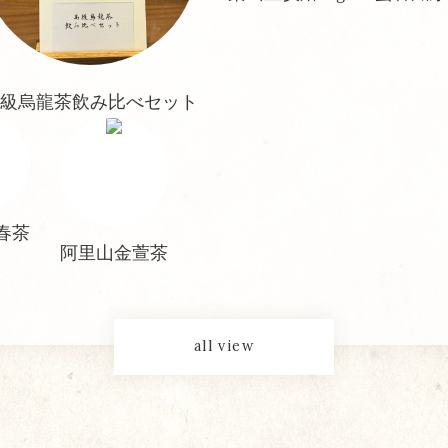
級烏龍茶飲み比べセット
春茶
阿里山金萱茶
all view