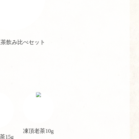
龍茶飲み比べセット
凍頂老茶10g
茶15g