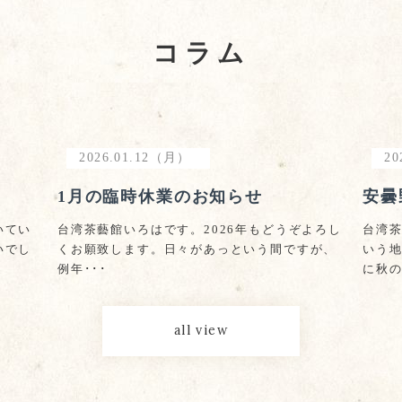
コラム
2026.01.12（月）
20
1月の臨時休業のお知らせ
安曇
いてい
台湾茶藝館いろはです。2026年もどうぞよろし
台湾
いでし
くお願致します。日々があっという間ですが、
いう
例年･･･
に秋の
all view