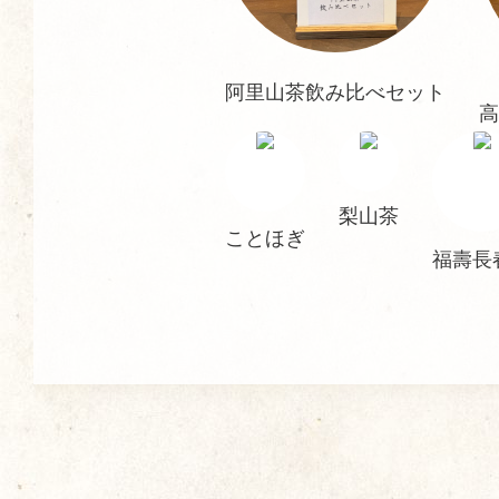
阿里山茶飲み比べセット
高
梨山茶
ことほぎ
福壽長