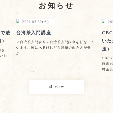
お知らせ
2021.03.30(火)
20
」で放
台湾茶入門講座
CB
日）
いた
＜台湾茶入門講座＞台湾茶入門講座を行なって
います。家にあるけれど台湾茶の飲み方が分
送）
頂き、
か･･･
しいお
CBC
時速1
村亜美
all view