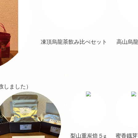
凍頂烏龍茶飲み比べセット
高山烏
売致しました）
梨山重炭焙５g
蜜香鐡芽