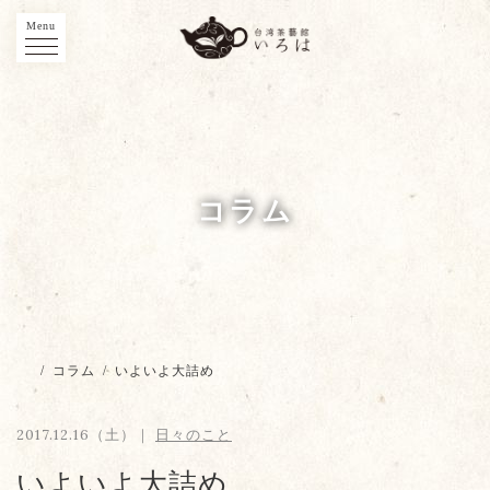
Menu
コラム
/
コラム
/
いよいよ大詰め
2017.12.16（土）｜
日々のこと
いよいよ大詰め