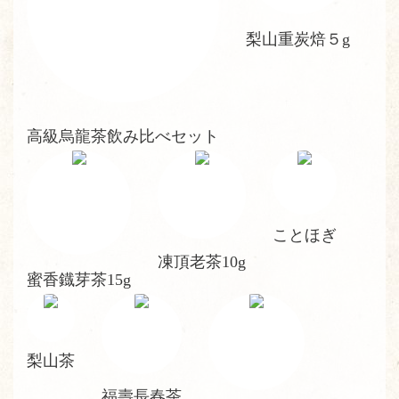
梨山重炭焙５g
高級烏龍茶飲み比べセット
ことほぎ
凍頂老茶10g
蜜香鐡芽茶15g
梨山茶
福壽長春茶