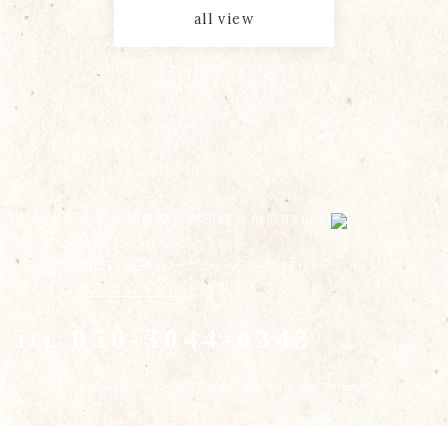
all view
〒399-8304 長野県安曇野市穂高柏原986-3
open 10:00~17:00
close 水曜日（製茶シーズン・不定休あり）
詳しくは
営業カレンダー
をご覧ください。
050-3044-0343
TEL
Copyright © 2026 台湾茶藝館いろは All Rights Reserved