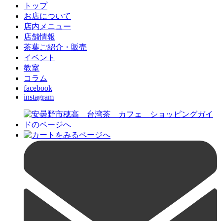
トップ
お店について
店内メニュー
店舗情報
茶葉ご紹介・販売
イベント
教室
コラム
facebook
instagram