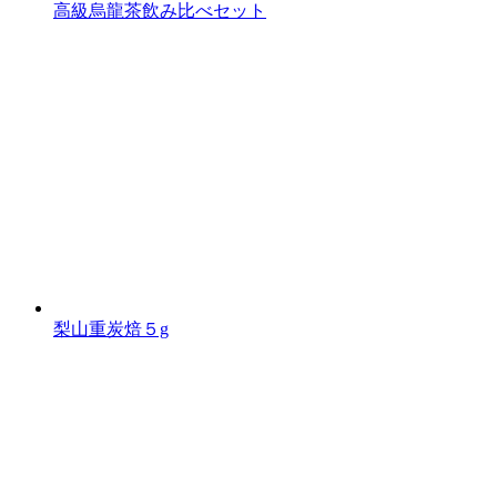
高級烏龍茶飲み比べセット
梨山重炭焙５g