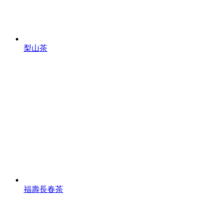
梨山茶
福壽長春茶