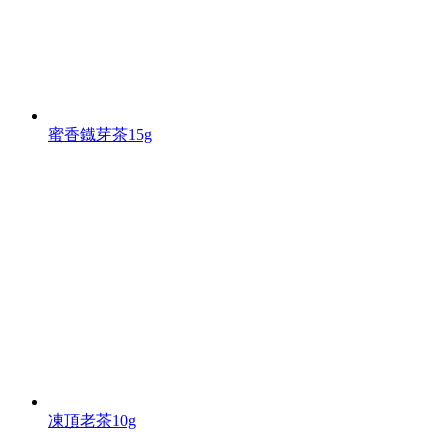
蜜香鐡芽茶15g
凍頂老茶10g