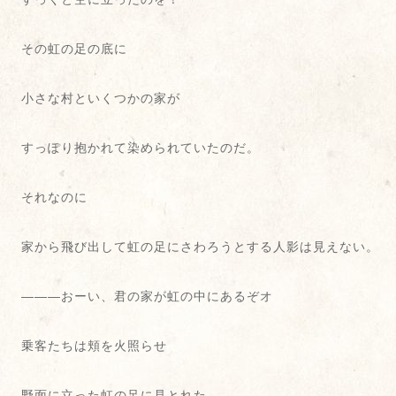
その虹の足の底に
小さな村といくつかの家が
すっぽり抱かれて染められていたのだ。
それなのに
家から飛び出して虹の足にさわろうとする人影は見えない。
―――おーい、君の家が虹の中にあるぞオ
乗客たちは頬を火照らせ
野面に立った虹の足に見とれた。