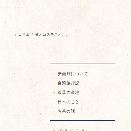
/
コラム
/
虹とコスモスと。。
安曇野について
台湾旅行記
茶葉の産地
日々のこと
お茶の話
2026.07.27(月)