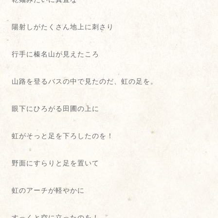
陽射しがたくさん地上に刺さり
行手に榛名山が見えたころ
山路を登るバスの中で見たのだ、虹の足を。
眼下にひろがる田圃の上に
虹がそっと足を下ろしたのを！
野面にすらりと足を置いて
虹のアーチが軽やかに
すっくと空に立ったのを！