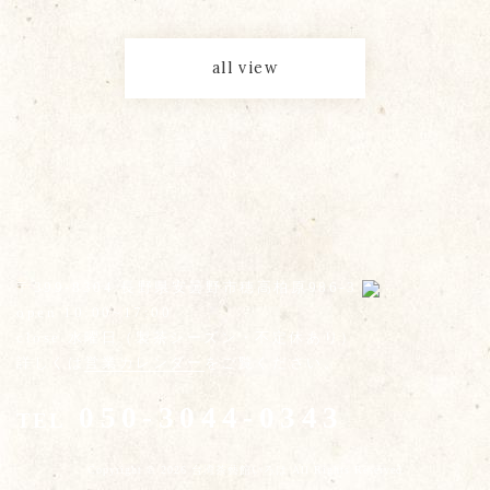
all view
〒399-8304 長野県安曇野市穂高柏原986-3
open 10:00~17:00
close 水曜日（製茶シーズン・不定休あり）
詳しくは
営業カレンダー
をご覧ください。
050-3044-0343
TEL
Copyright © 2026 台湾茶藝館いろは All Rights Reserved