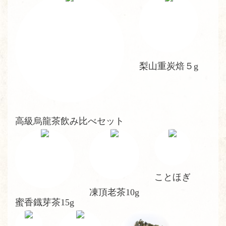
梨山重炭焙５g
高級烏龍茶飲み比べセット
ことほぎ
凍頂老茶10g
蜜香鐡芽茶15g