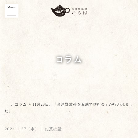
Menu
コラム
/
コラム
/
11月23日、「台湾野放茶を五感で嗜む会」が行われまし
た。
2024.11.27（水）｜
お茶の話