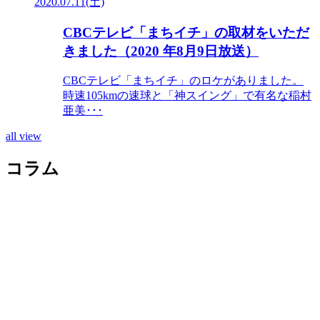
2020.07.11(土)
CBCテレビ「まちイチ」の取材をいただ
きました（2020 年8月9日放送）
CBCテレビ「まちイチ」のロケがありました。
時速105kmの速球と「神スイング」で有名な稲村
亜美･･･
all view
コラム