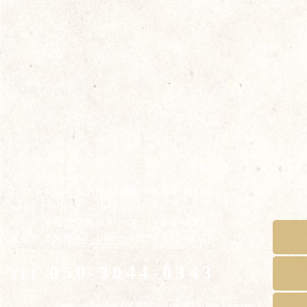
〒399-8304 長野県安曇野市穂高柏原986-3
open 10:00~17:00
close 水曜日（製茶シーズン・不定休あり）
詳しくは
営業カレンダー
をご覧ください。
050-3044-0343
TEL
Copyright © 2026 台湾茶藝館いろは All Rights Reserved