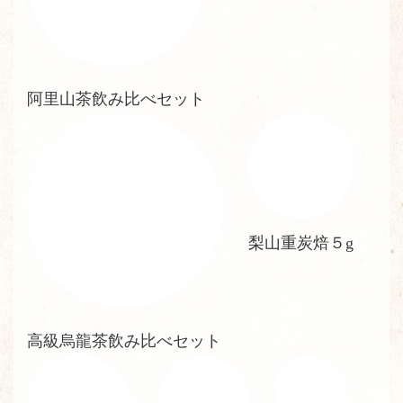
阿里山茶飲み比べセット
梨山重炭焙５g
高級烏龍茶飲み比べセット