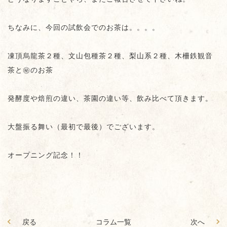
ちなみに、今回の試飲会でのお茶は。。。。
凍頂烏龍茶２種、文山包種茶２種、梨山系２種、木柵鉄観音
茶と㊙︎のお茶
発酵度や焙煎の違い、茶園の違い等、飲み比べて頂きます。
大盤振る舞い（最初で最後）でございます。
オープニング記念！！
戻る
コラム一覧
次へ