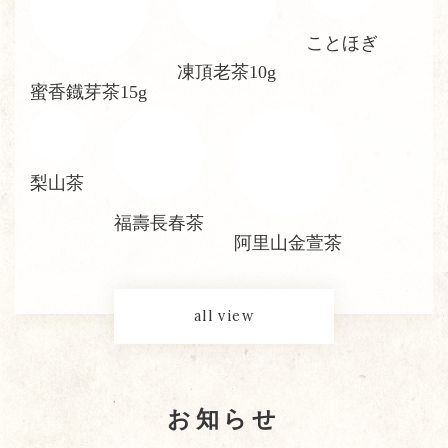
ことほぎ
凍頂老茶10g
蜜香鐡芽茶15g
梨山茶
福壽長春茶
阿里山金萱茶
all view
お知らせ