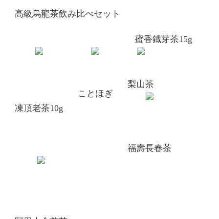
高級烏龍茶飲み比べセット
蜜香鐡芽茶15g
梨山茶
ことほぎ
凍頂老茶10g
福壽長春茶