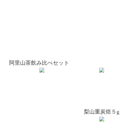
阿里山茶飲み比べセット
梨山重炭焙５g