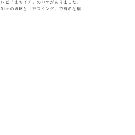
テレビ「まちイチ」のロケがありました。
05kmの速球と「神スイング」で有名な稲
･･･