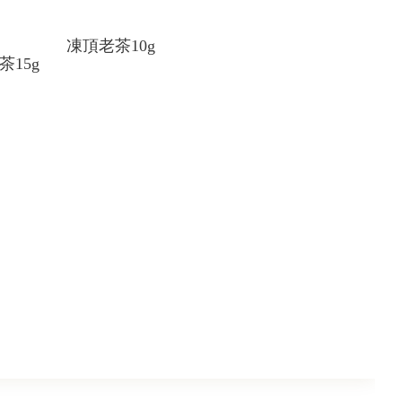
凍頂老茶10g
茶15g