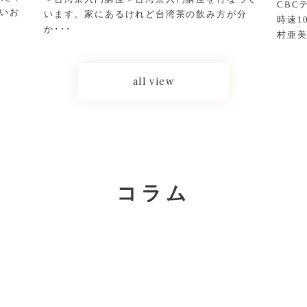
CBC
しいお
います。家にあるけれど台湾茶の飲み方が分
時速1
か･･･
村亜美
all view
コラム