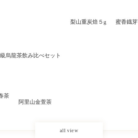
梨山重炭焙５g
蜜香鐡芽
級烏龍茶飲み比べセット
春茶
阿里山金萱茶
all view