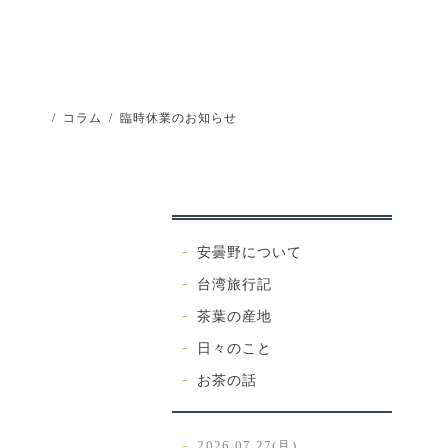
/
コラム
/
臨時休業のお知らせ
安曇野について
台湾旅行記
茶葉の産地
日々のこと
お茶の話
2026.07.27(月)