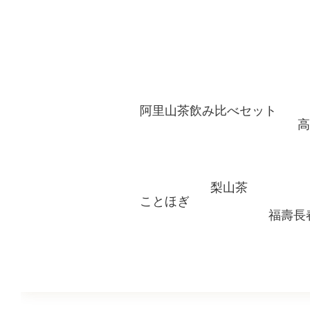
阿里山茶飲み比べセット
高
梨山茶
ことほぎ
福壽長