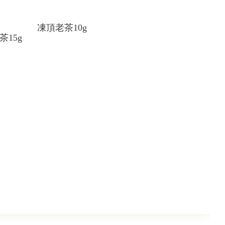
凍頂老茶10g
茶15g