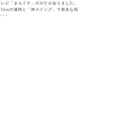
テレビ「まちイチ」のロケがありました。
05kmの速球と「神スイング」で有名な稲
･･･