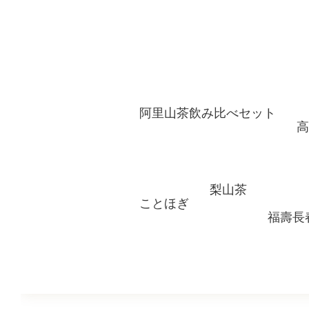
阿里山茶飲み比べセット
高
梨山茶
ことほぎ
福壽長