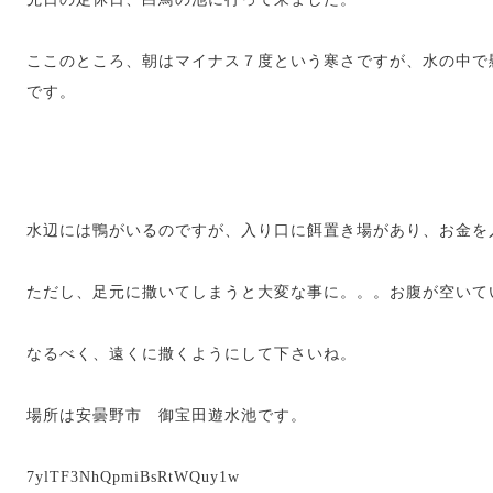
ここのところ、朝はマイナス７度という寒さですが、水の中で
です。
水辺には鴨がいるのですが、入り口に餌置き場があり、お金を
ただし、足元に撒いてしまうと大変な事に。。。お腹が空いて
なるべく、遠くに撒くようにして下さいね。
場所は安曇野市 御宝田遊水池です。
7ylTF3NhQpmiBsRtWQuy1w