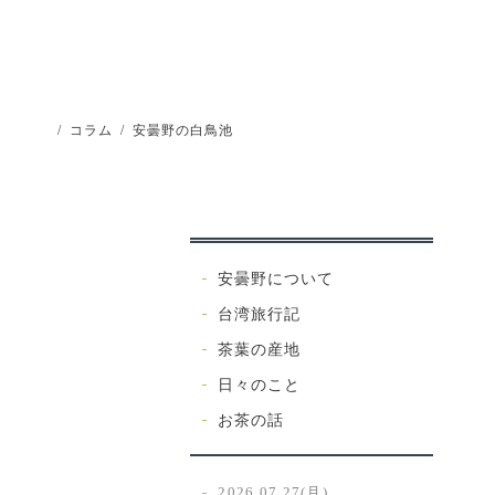
/
コラム
/
安曇野の白鳥池
安曇野について
台湾旅行記
茶葉の産地
日々のこと
お茶の話
2026.07.27(月)