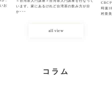
＜台湾茶入門講座＞台湾茶入門講座を行なって
CBC
しいお
います。家にあるけれど台湾茶の飲み方が分
時速1
か･･･
村亜美
all view
コラム