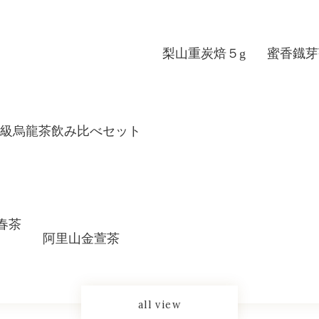
梨山重炭焙５g
蜜香鐡芽
級烏龍茶飲み比べセット
春茶
阿里山金萱茶
all view