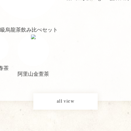
級烏龍茶飲み比べセット
春茶
阿里山金萱茶
all view