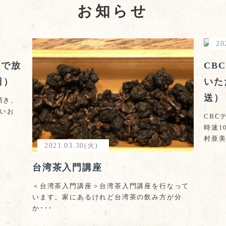
お知らせ
20
」で放
CB
日）
いた
送）
頂き、
しいお
CBC
時速1
村亜美
2021.03.30(火)
台湾茶入門講座
＜台湾茶入門講座＞台湾茶入門講座を行なって
います。家にあるけれど台湾茶の飲み方が分
か･･･