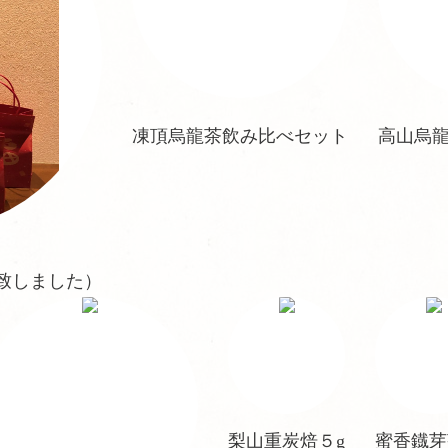
凍頂烏龍茶飲み比べセット
高山烏
売致しました）
梨山重炭焙５g
蜜香鐡芽