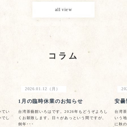
all view
コラム
2026.01.12（月）
20
1月の臨時休業のお知らせ
安曇
いてい
台湾茶藝館いろはです。2026年もどうぞよろし
台湾
いでし
くお願致します。日々があっという間ですが、
いう
例年･･･
に秋の