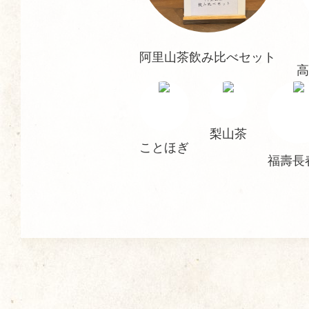
阿里山茶飲み比べセット
高
梨山茶
ことほぎ
福壽長