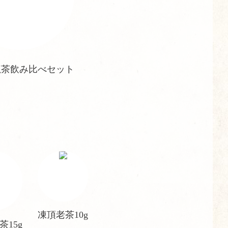
龍茶飲み比べセット
凍頂老茶10g
茶15g