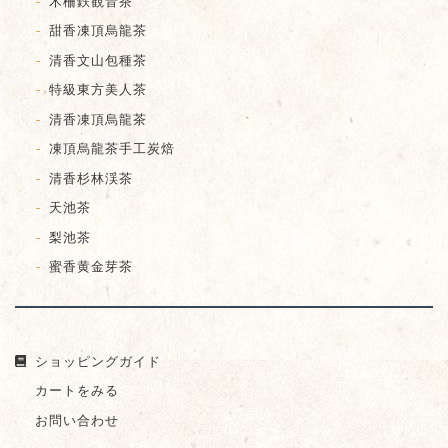
木柵鉄観音茶
甜香凍頂烏龍茶
清香文山包種茶
特級東方美人茶
清香凍頂烏龍茶
凍頂烏龍茶手工炭焙
清香杉林渓茶
天池茶
梨池茶
蜜香黄金芽茶
ショッピングガイド
カートをみる
お問い合わせ