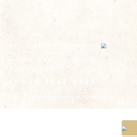
〒399-8304 長野県安曇野市穂高柏原986-3
open 10:00~17:00
close 水曜日（製茶シーズン・不定休あり）
詳しくは
営業カレンダー
をご覧ください。
050-3044-0343
TEL
Copyright © 2026 台湾茶藝館いろは All Rights Reserved