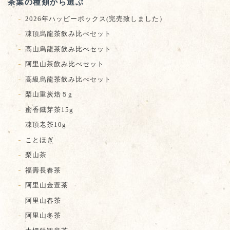
茶葉の種類から選ぶ
2026年ハッピーボックス(完売致しました）
凍頂烏龍茶飲み比べセット
高山烏龍茶飲み比べセット
阿里山茶飲み比べセット
高級烏龍茶飲み比べセット
梨山重炭焙５g
蜜香鐡芽茶15g
凍頂老茶10g
ことほぎ
梨山茶
福壽長春茶
阿里山金萱茶
阿里山春茶
阿里山冬茶