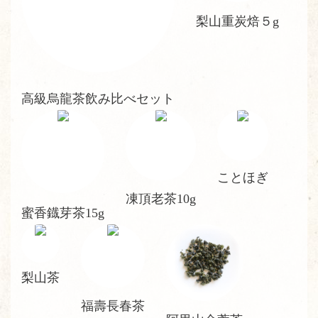
梨山重炭焙５g
高級烏龍茶飲み比べセット
ことほぎ
凍頂老茶10g
蜜香鐡芽茶15g
梨山茶
福壽長春茶