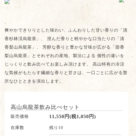
爽やかできりりとした味わい、ふんわりした甘い香りの「清
香杉林渓烏龍茶」、 澄んだ香りと軽やかな口当たりの「清
香梨山烏龍茶」、 芳醇な香りと豊かな甘味が広がる「甜香
梨山烏龍茶」とそれぞれの産地、製法による 個性の違いを
じっくりと飲み比べてお楽しみ頂けます。 高山特有の冷涼
な気候がもたらす繊細な香りと甘さは、一口ごとに広がる贅
沢なひとときを演出します。
高山烏龍茶飲み比べセット
販売価格
11,550円(税1,050円)
在庫数
残り10