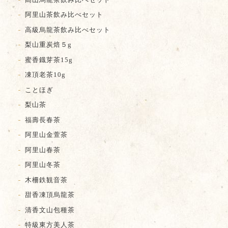
阿里山茶飲み比べセット
高級烏龍茶飲み比べセット
梨山重炭焙５g
蜜香鐡芽茶15g
凍頂老茶10g
ことほぎ
梨山茶
福壽長春茶
阿里山金萱茶
阿里山春茶
阿里山冬茶
木柵鉄観音茶
甜香凍頂烏龍茶
清香文山包種茶
特級東方美人茶