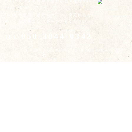
〒399-8304 長野県安曇野市穂高柏原986-3
open 10:00~17:00
close 水曜日（製茶シーズン・不定休あり）
詳しくは
営業カレンダー
をご覧ください。
050-3044-0343
TEL
Copyright © 2026 台湾茶藝館いろは All Rights Reserved